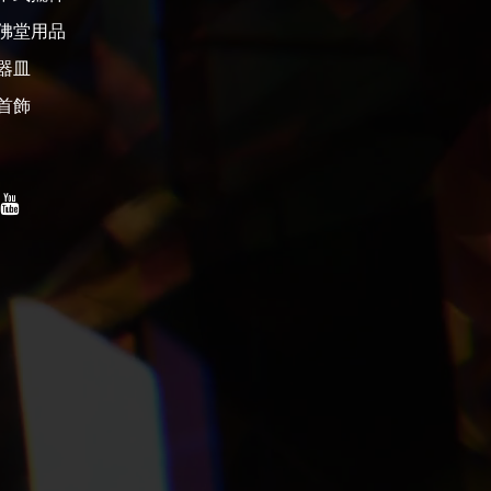
佛堂用品
器皿
首飾