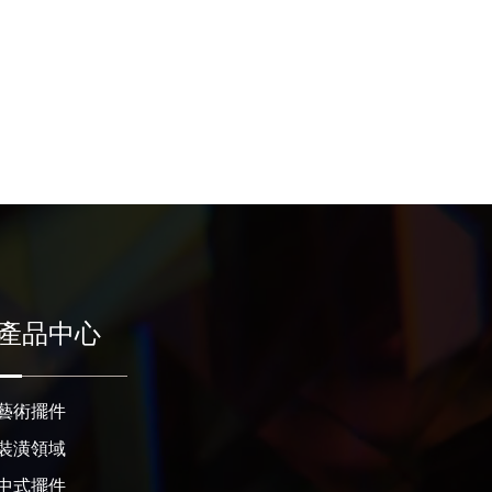
產品中心
藝術擺件
裝潢領域
中式擺件