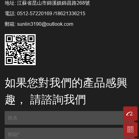
地址: 江蘇省昆山市錦溪鎮錦昌路268號
電話: 0512-57220169 /18621336215
郵箱: sunlin3190@outlook.com
如果您對我們的產品感興
趣， 請諮詢我們