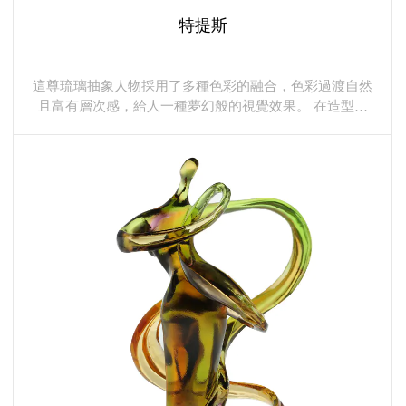
特提斯
這尊琉璃抽象人物採用了多種色彩的融合，色彩過渡自然
且富有層次感，給人一種夢幻般的視覺效果。 在造型方
面，抽象人物的設計獨具匠心，人物的形態通過流暢的線
條和富有動感的姿態呈現出來。 儘管是抽象風格，但能...