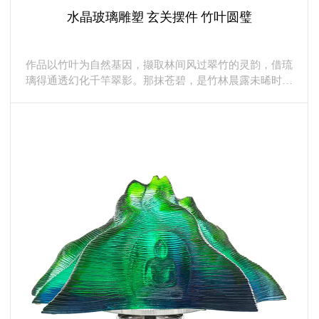
水晶玻璃雕塑 玄关摆件 竹叶圆璧
作品以竹叶为自然基因，撷取林间风过翠竹的灵韵，借琉
璃得通透幻化千竿翠影。那抹苍碧，是竹林晨露未晞时的
鲜活，亦是岁月沉淀的温润；细密纹路如竹叶脉络舒展，
在光的游走中漾开层层涟漪，将山野之气收束于圆环之
内...