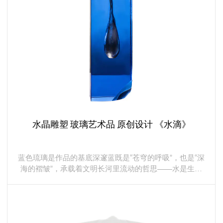
水晶雕塑 玻璃艺术品 原创设计 《水滴》
蓝色琉璃是作品的基底深邃蓝既是“苍穹的呼吸”，也是“深
海的褶皱”，承载着文明长河里流动的哲思——水是生命
之源，亦是时间隐喻“逝者如斯夫”的东方哲思、“滚滚长江
东逝水”的西方浪漫。它为作品铺就永恒载体的...