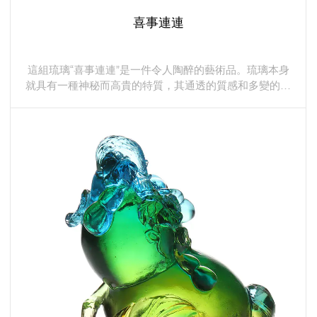
喜事連連
這組琉璃“喜事連連”是一件令人陶醉的藝術品。琉璃本身
就具有一種神秘而高貴的特質，其通透的質感和多變的色
彩使其成為工藝創作的理想資料。 這組“喜事連連”完美地
展現了琉璃的這些特性。 作品的色彩豐富且過渡...