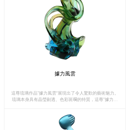
據力風雲
這尊琉璃作品“據力風雲”展現出了令人驚歎的藝術魅力。
琉璃本身具有晶瑩剔透、色彩斑斕的特質，這尊“據力風
雲”完美地體現了琉璃的這些優點。 作品色彩豐富且過渡
自然，採用了藍、綠、黃等多種顏色，給人一種風雲...