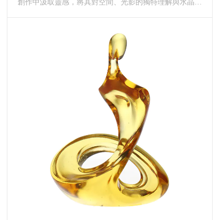
創作中汲取靈感，將其對空間、光影的獨特理解與水晶琉
璃材質相融合，打造出兼具藝術感與實用性的藝術裝飾
品。 Per Carlsen 是一位來...