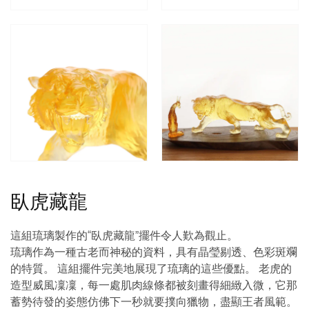
臥虎藏龍
這組琉璃製作的“臥虎藏龍”擺件令人歎為觀止。
琉璃作為一種古老而神秘的資料，具有晶瑩剔透、色彩斑斕
的特質。 這組擺件完美地展現了琉璃的這些優點。 老虎的
造型威風凜凜，每一處肌肉線條都被刻畫得細緻入微，它那
蓄勢待發的姿態仿佛下一秒就要撲向獵物，盡顯王者風範。