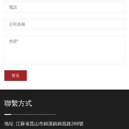
聯繫方式
地址: 江蘇省昆山市錦溪鎮錦昌路268號