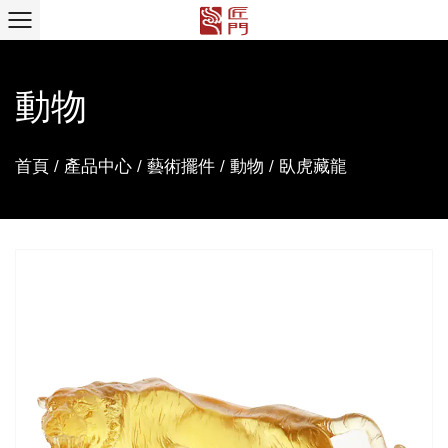
動物
首頁
/
產品中心
/
藝術擺件
/
動物
/
臥虎藏龍