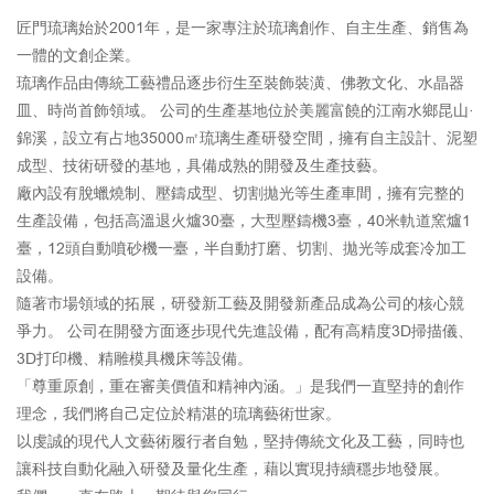
匠門琉璃始於2001年，是一家專注於琉璃創作、自主生產、銷售為
一體的文創企業。
琉璃作品由傳統工藝禮品逐步衍生至裝飾裝潢、佛教文化、水晶器
皿、時尚首飾領域。 公司的生產基地位於美麗富饒的江南水鄉昆山·
錦溪，設立有占地35000㎡琉璃生產研發空間，擁有自主設計、泥塑
成型、技術研發的基地，具備成熟的開發及生產技藝。
廠內設有脫蠟燒制、壓鑄成型、切割拋光等生產車間，擁有完整的
生產設備，包括高溫退火爐30臺，大型壓鑄機3臺，40米軌道窯爐1
臺，12頭自動噴砂機一臺，半自動打磨、切割、拋光等成套冷加工
設備。
隨著市場領域的拓展，研發新工藝及開發新產品成為公司的核心競
爭力。 公司在開發方面逐步現代先進設備，配有高精度3D掃描儀、
3D打印機、精雕模具機床等設備。
「尊重原創，重在審美價值和精神內涵。」是我們一直堅持的創作
理念，我們將自己定位於精湛的琉璃藝術世家。
以虔誠的現代人文藝術履行者自勉，堅持傳統文化及工藝，同時也
讓科技自動化融入研發及量化生產，藉以實現持續穩步地發展。