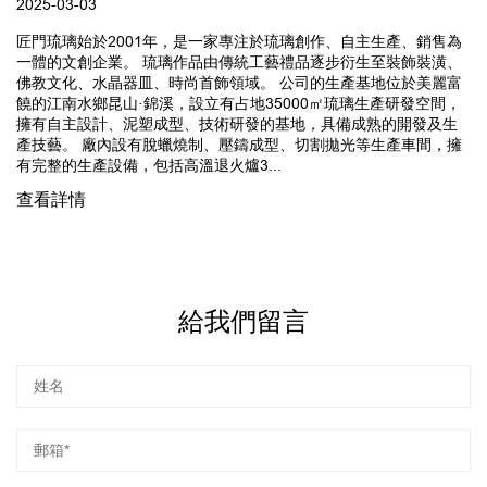
2025-03-03
匠門琉璃始於2001年，是一家專注於琉璃創作、自主生產、銷售為
一體的文創企業。 琉璃作品由傳統工藝禮品逐步衍生至裝飾裝潢、
佛教文化、水晶器皿、時尚首飾領域。 公司的生產基地位於美麗富
饒的江南水鄉昆山·錦溪，設立有占地35000㎡琉璃生產研發空間，
擁有自主設計、泥塑成型、技術研發的基地，具備成熟的開發及生
產技藝。 廠內設有脫蠟燒制、壓鑄成型、切割拋光等生產車間，擁
有完整的生產設備，包括高溫退火爐3...
查看詳情
給我們留言