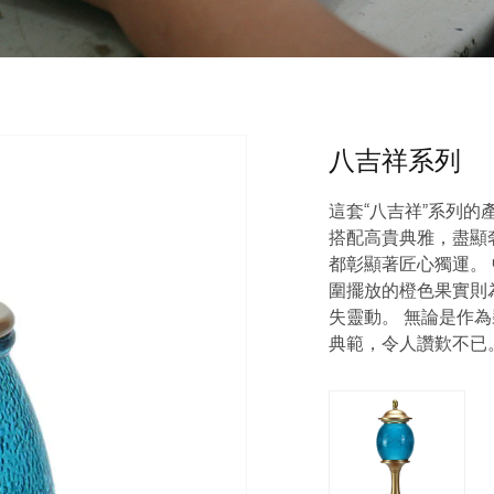
八吉祥系列
這套“八吉祥”系列
搭配高貴典雅，盡顯
都彰顯著匠心獨運。
圍擺放的橙色果實則
失靈動。 無論是作
典範，令人讚歎不已