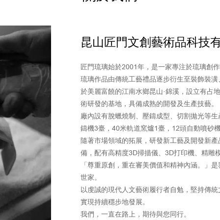
昆山匠門文創藝術品科技
匠門琉璃始於2001年，是一家專注於琉璃創
琉璃作品由傳統工藝禮品逐步衍生至裝飾裝潢
於美麗富饒的江南水鄉昆山·錦溪，設立有占地
術研發的基地，具備成熟的開發及生產技藝。
廠內設有脫蠟燒制、壓鑄成型、切割拋光等生
鑄機3臺，40米軌道窯爐1臺，12頭自動噴
隨著市場領域的拓展，研發新工藝及開發新產
備，配有高精度3D掃描儀、3D打印機、精雕
「尊重原創，重在審美價值和精神內涵。」是
世家。
以虔誠的現代人文藝術履行者自勉，堅持傳統
實現持續穩步地發展。
我們，一直在路上，期待與您同行。