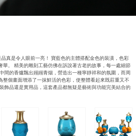
的產品真是令人眼前一亮！ 寶藍色的主體搭配金色的裝潢，色彩
奢華。 精美的雕刻工藝仿佛在訴說著古老的故事，每一處細節
 中間的香爐飄出嫋嫋青烟，營造出一種寧靜祥和的氛圍，而周
為整個畫面增添了一抹鮮活的色彩，使整體看起來既莊重又不
為裝飾品還是實用品，這套產品都無疑是藝術與功能完美結合的
。