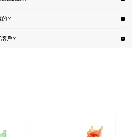
樣的？
給客戶？