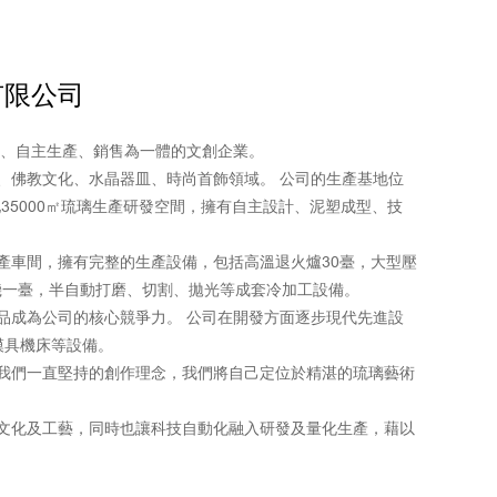
有限公司
作、自主生產、銷售為一體的文創企業。
、佛教文化、水晶器皿、時尚首飾領域。 公司的生產基地位
35000㎡琉璃生產研發空間，擁有自主設計、泥塑成型、技
產車間，擁有完整的生產設備，包括高溫退火爐30臺，大型壓
砂機一臺，半自動打磨、切割、拋光等成套冷加工設備。
品成為公司的核心競爭力。 公司在開發方面逐步現代先進設
模具機床等設備。
我們一直堅持的創作理念，我們將自己定位於精湛的琉璃藝術
文化及工藝，同時也讓科技自動化融入研發及量化生產，藉以