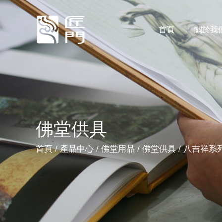
首頁
關於我
匠門人始終本著“高品質.精細化.持續創新”的企業宗旨，在打造具有核心競爭力和價值觀的玻璃藝術產業的同時引領行業發展。 我們以“真誠務實、執著奉獻、團隊合作、勇於創新”為根本的職業道德，真誠歡迎全球合作夥伴來我們這裡共同成長，共亯輝煌。
佛堂供具
首頁
/
產品中心
/
佛堂用品
/
佛堂供具
/
八吉祥系