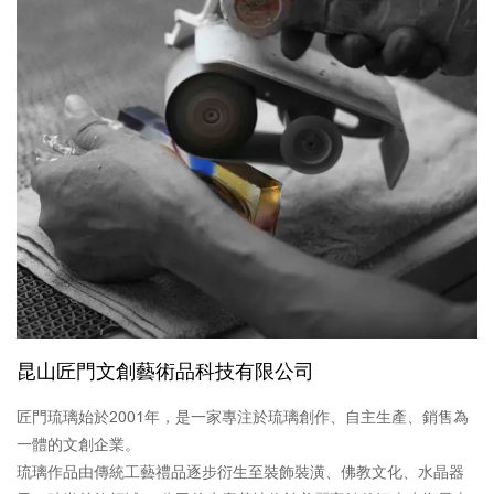
昆山匠門文創藝術品科技有限公司
匠門琉璃始於2001年，是一家專注於琉璃創作、自主生產、銷售為
一體的文創企業。
琉璃作品由傳統工藝禮品逐步衍生至裝飾裝潢、佛教文化、水晶器