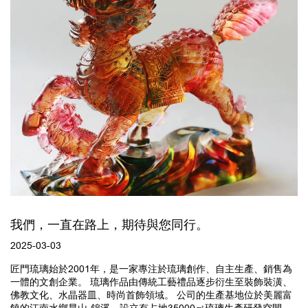
我們，一直在路上，期待與您同行。
2025-03-03
匠門琉璃始於2001年，是一家專注於琉璃創作、自主生產、銷售為
一體的文創企業。 琉璃作品由傳統工藝禮品逐步衍生至裝飾裝潢、
佛教文化、水晶器皿、時尚首飾領域。 公司的生產基地位於美麗富
饒的江南水鄉昆山·錦溪，設立有占地35000㎡琉璃生產研發空間，