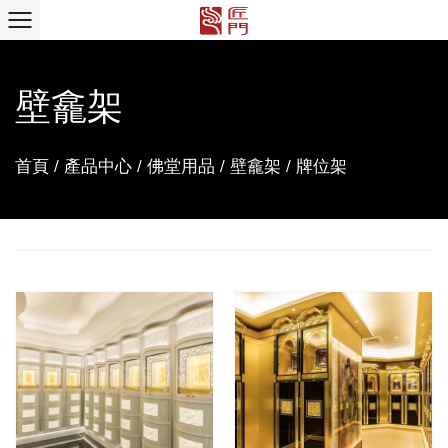
壁龕架
首頁
/
產品中心
/
佛堂用品
/
壁龕架
/
牌位架