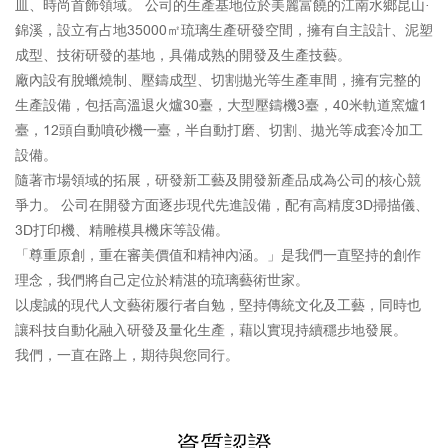
皿、時尚首飾領域。 公司的生產基地位於美麗富饒的江南水鄉昆山·
錦溪，設立有占地35000㎡琉璃生產研發空間，擁有自主設計、泥塑
成型、技術研發的基地，具備成熟的開發及生產技藝。
廠內設有脫蠟燒制、壓鑄成型、切割拋光等生產車間，擁有完整的
生產設備，包括高溫退火爐30臺，大型壓鑄機3臺，40米軌道窯爐1
臺，12頭自動噴砂機一臺，半自動打磨、切割、拋光等成套冷加工
設備。
隨著市場領域的拓展，研發新工藝及開發新產品成為公司的核心競
爭力。 公司在開發方面逐步現代先進設備，配有高精度3D掃描儀、
3D打印機、精雕模具機床等設備。
「尊重原創，重在審美價值和精神內涵。」是我們一直堅持的創作
理念，我們將自己定位於精湛的琉璃藝術世家。
以虔誠的現代人文藝術履行者自勉，堅持傳統文化及工藝，同時也
讓科技自動化融入研發及量化生產，藉以實現持續穩步地發展。
我們，一直在路上，期待與您同行。
資質認證